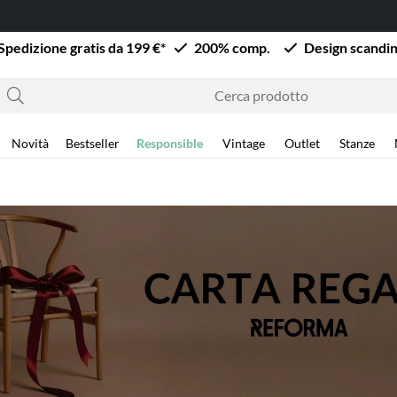
Diventa cliente aziendale – richiedi uno sconto busin
Spedizione gratis da 199 €*
200% comp.
Design scandi
Novità
Bestseller
Responsible
Vintage
Outlet
Stanze