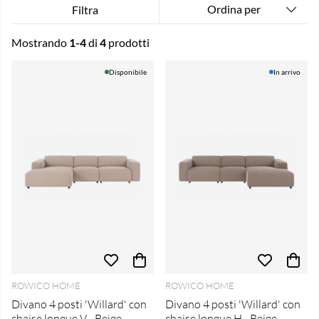
Ordina per
Filtra
Mostrando
1-4
di
4
prodotti
Produkti
Disponibile
In arrivo
ROWICO HOME
ROWICO HOME
Divano 4 posti 'Willard' con
Divano 4 posti 'Willard' con
chaise longue V - Beige
chaise longue H - Beige