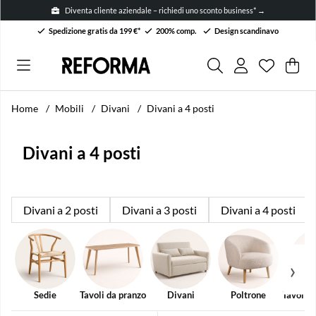
Diventa cliente aziendale – richiedi uno sconto business* →
Spedizione gratis da 199 €*
200% comp.
Design scandinavo
Lista dei 
Numero ne
.
Car
Arti
.
Home
Mobili
Divani
Divani a 4 posti
Divani a 4 posti
Divani a 2 posti
Divani a 3 posti
Divani a 4 posti
Sedie
Tavoli da pranzo
Divani
Poltrone
Tavolini