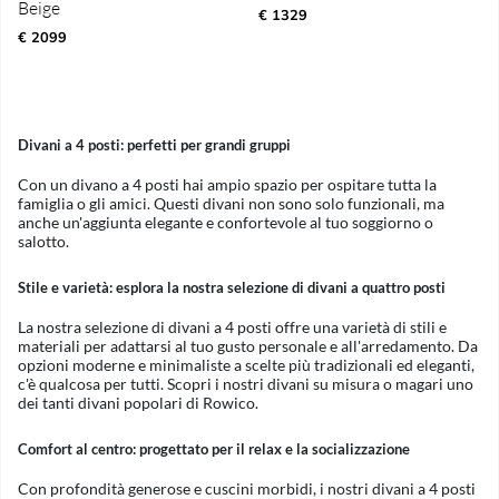
Beige
€ 1329
€ 2099
Divani a 4 posti: perfetti per grandi gruppi
Con un divano a 4 posti hai ampio spazio per ospitare tutta la
famiglia o gli amici. Questi divani non sono solo funzionali, ma
anche un'aggiunta elegante e confortevole al tuo soggiorno o
salotto.
Stile e varietà: esplora la nostra selezione di divani a quattro posti
La nostra selezione di divani a 4 posti offre una varietà di stili e
materiali per adattarsi al tuo gusto personale e all'arredamento. Da
opzioni moderne e minimaliste a scelte più tradizionali ed eleganti,
c'è qualcosa per tutti. Scopri i nostri divani su misura o magari uno
dei tanti divani popolari di Rowico.
Comfort al centro: progettato per il relax e la socializzazione
Con profondità generose e cuscini morbidi, i nostri divani a 4 posti