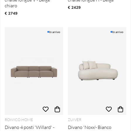
chiaro
€ 2429
€ 2749
In arrivo
In arrivo
ROWICO HOME
ZUIVER
Divano 4 posti 'Willard' -
Divano 'Noxx'- Bianco