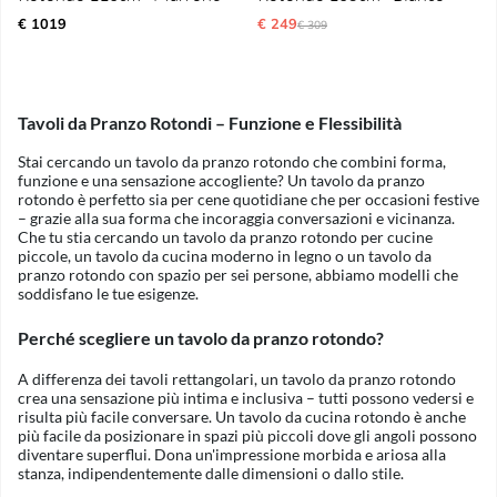
€ 1019
€ 249
Prezzo ordinario:
€ 309
Tavoli da Pranzo Rotondi – Funzione e Flessibilità
Stai cercando un tavolo da pranzo rotondo che combini forma,
funzione e una sensazione accogliente? Un tavolo da pranzo
rotondo è perfetto sia per cene quotidiane che per occasioni festive
– grazie alla sua forma che incoraggia conversazioni e vicinanza.
Che tu stia cercando un tavolo da pranzo rotondo per cucine
piccole, un tavolo da cucina moderno in legno o un tavolo da
pranzo rotondo con spazio per sei persone, abbiamo modelli che
soddisfano le tue esigenze.
Perché scegliere un tavolo da pranzo rotondo?
A differenza dei tavoli rettangolari, un tavolo da pranzo rotondo
crea una sensazione più intima e inclusiva – tutti possono vedersi e
risulta più facile conversare. Un tavolo da cucina rotondo è anche
più facile da posizionare in spazi più piccoli dove gli angoli possono
diventare superflui. Dona un'impressione morbida e ariosa alla
stanza, indipendentemente dalle dimensioni o dallo stile.