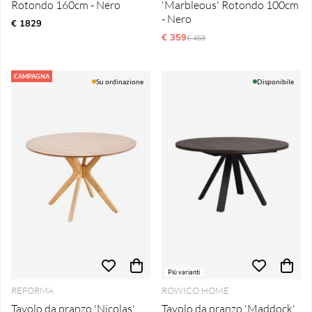
Rotondo 160cm - Nero
'Marbleous' Rotondo 100cm
- Nero
€ 1829
€ 359
Prezzo ordinario:
€ 459
CAMPAGNA
Su ordinazione
Disponibile
Più varianti
REFORMA
ROWICO HOME
Tavolo da pranzo 'Nicolas'
Tavolo da pranzo 'Maddock'