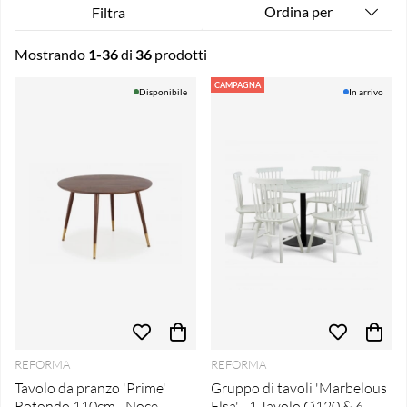
Ordina per
Filtra
Mostrando
1-36
di
36
prodotti
Produkti
CAMPAGNA
Disponibile
In arrivo
REFORMA
REFORMA
Tavolo da pranzo 'Prime'
Gruppo di tavoli 'Marbelous
Rotondo 110cm - Noce
Elsa' - 1 Tavolo Ø120 & 6