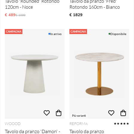
Tavolo 'Rounded' Rotondo
Tavolo da pranzo 'Fred'
120cm - Noce
Rotondo 160cm - Bianco
€ 489
Prezzo ordinario:
€ 1829
€ 1099
CAMPAGNA
CAMPAGNA
In arrivo
Disponibile
Più varianti
WOOOD
REFORMA
★★★★★
Tavolo da pranzo 'Damon' -
Tavolo da pranzo