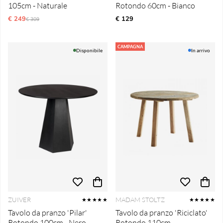
105cm - Naturale
Rotondo 60cm - Bianco
€ 249
Prezzo ordinario:
€ 129
€ 309
CAMPAGNA
Disponibile
In arrivo
ZUIVER
MADAM STOLTZ
★★★★★
★★★★★
Tavolo da pranzo 'Pilar'
Tavolo da pranzo 'Riciclato'
Rotondo 100cm - Nero
Rotondo 110cm -