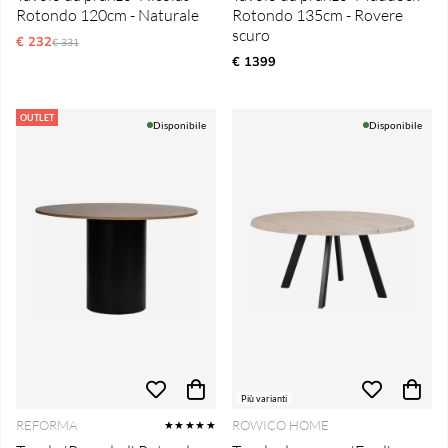
Rotondo 120cm - Naturale
Rotondo 135cm - Rovere
scuro
€ 232
Prezzo ordinario:
€ 331
€ 1399
OUTLET
Disponibile
Disponibile
Più varianti
REFORMA
ROWICO HOME
★★★★★