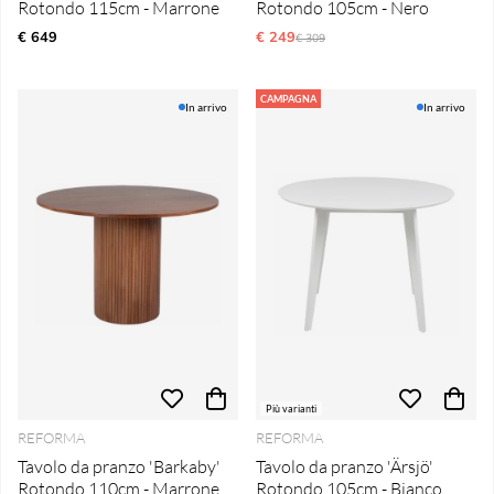
Rotondo 115cm - Marrone
Rotondo 105cm - Nero
€ 649
€ 249
Prezzo ordinario:
€ 309
CAMPAGNA
In arrivo
In arrivo
Più varianti
REFORMA
REFORMA
Tavolo da pranzo 'Barkaby'
Tavolo da pranzo 'Ärsjö'
Rotondo 110cm - Marrone
Rotondo 105cm - Bianco