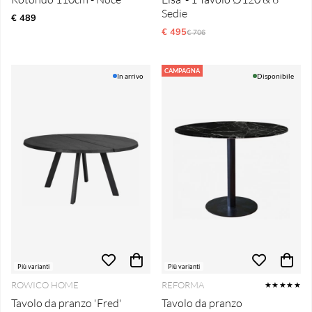
Sedie
€ 489
€ 495
Prezzo ordinario:
€ 706
CAMPAGNA
In arrivo
Disponibile
Più varianti
Più varianti
ROWICO HOME
REFORMA
★★★★★
Tavolo da pranzo 'Fred'
Tavolo da pranzo