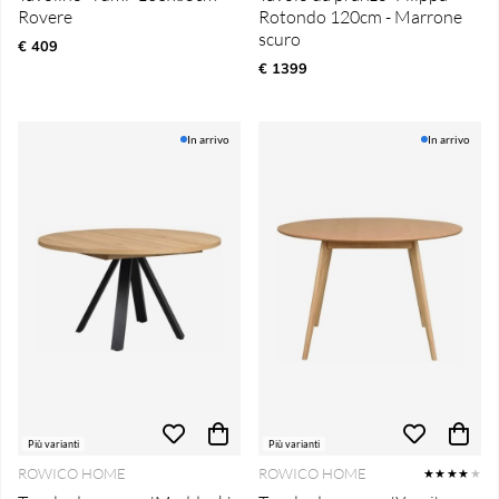
Rovere
Rotondo 120cm - Marrone
scuro
€ 409
€ 1399
In arrivo
In arrivo
Più varianti
Più varianti
ROWICO HOME
ROWICO HOME
★★★★
★