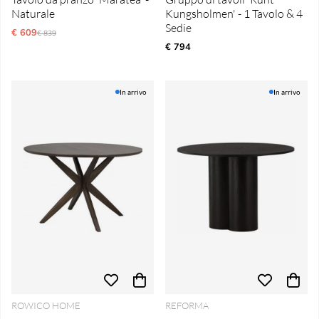
Naturale
Kungsholmen' - 1 Tavolo & 4
Sedie
€ 609
Prezzo ordinario:
€ 839
€ 794
In arrivo
In arrivo
ROWICO HOME
REFORMA