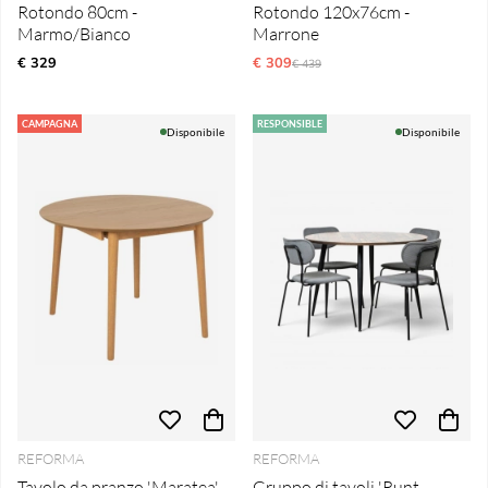
Rotondo 80cm -
Rotondo 120x76cm -
Marmo/Bianco
Marrone
€ 329
€ 309
Prezzo ordinario:
€ 439
CAMPAGNA
RESPONSIBLE
Disponibile
Disponibile
REFORMA
REFORMA
Tavolo da pranzo 'Maratea' -
Gruppo di tavoli 'Runt