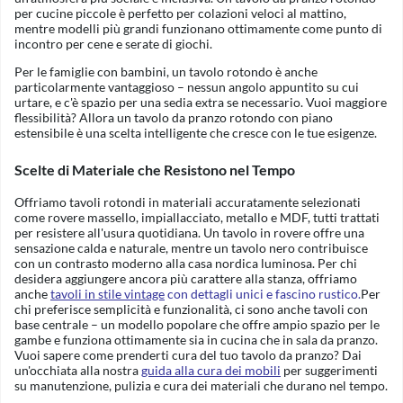
per cucine piccole è perfetto per colazioni veloci al mattino,
mentre modelli più grandi funzionano ottimamente come punto di
incontro per cene e serate di giochi.
Per le famiglie con bambini, un tavolo rotondo è anche
particolarmente vantaggioso – nessun angolo appuntito su cui
urtare, e c'è spazio per una sedia extra se necessario. Vuoi maggiore
flessibilità? Allora un tavolo da pranzo rotondo con piano
estensibile è una scelta intelligente che cresce con le tue esigenze.
Scelte di Materiale che Resistono nel Tempo
Offriamo tavoli rotondi in materiali accuratamente selezionati
come rovere massello, impiallacciato, metallo e MDF, tutti trattati
per resistere all'usura quotidiana. Un tavolo in rovere offre una
sensazione calda e naturale, mentre un tavolo nero contribuisce
con un contrasto moderno alla casa nordica luminosa. Per chi
desidera aggiungere ancora più carattere alla stanza, offriamo
anche
tavoli in stile vintage
con dettagli unici e fascino rustico.
Per
chi preferisce semplicità e funzionalità, ci sono anche tavoli con
base centrale – un modello popolare che offre ampio spazio per le
gambe e funziona ottimamente sia in cucina che in sala da pranzo.
Vuoi sapere come prenderti cura del tuo tavolo da pranzo? Dai
un'occhiata alla nostra
guida alla cura dei mobili
per suggerimenti
su manutenzione, pulizia e cura dei materiali che durano nel tempo.