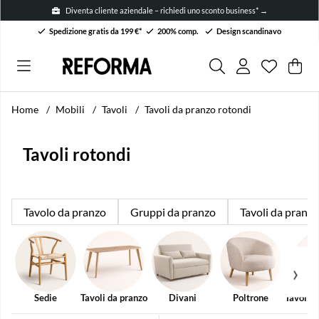
Diventa cliente aziendale – richiedi uno sconto business* →
Spedizione gratis da 199 €*
200% comp.
Design scandinavo
Lista dei 
Numero ne
.
Car
Arti
.
Home
Mobili
Tavoli
Tavoli da pranzo rotondi
Tavoli rotondi
Tavolo da pranzo
Gruppi da pranzo
Tavoli da pranzo
Sedie
Tavoli da pranzo
Divani
Poltrone
Tavolini