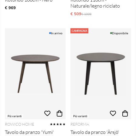
Naturale/legno riciclato
€ 969
€ 509
Prezzo ordinario:
€ 1009
CAMPAGNA
In arrivo
Disponibile
Più varianti
Più varianti
ROWICO HOME
REFORMA
★★★★★
Tavolo da pranzo 'Yumi'
Tavolo da pranzo 'Ärsjö'