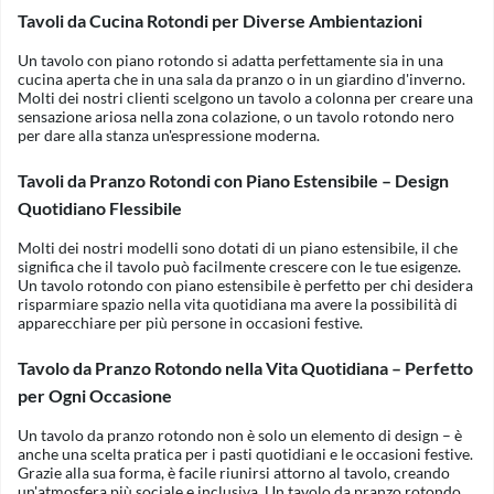
Tavoli da Cucina Rotondi per Diverse Ambientazioni
Un tavolo con piano rotondo si adatta perfettamente sia in una
cucina aperta che in una sala da pranzo o in un giardino d'inverno.
Molti dei nostri clienti scelgono un tavolo a colonna per creare una
sensazione ariosa nella zona colazione, o un tavolo rotondo nero
per dare alla stanza un'espressione moderna.
Tavoli da Pranzo Rotondi con Piano Estensibile – Design
Quotidiano Flessibile
Molti dei nostri modelli sono dotati di un piano estensibile, il che
significa che il tavolo può facilmente crescere con le tue esigenze.
Un tavolo rotondo con piano estensibile è perfetto per chi desidera
risparmiare spazio nella vita quotidiana ma avere la possibilità di
apparecchiare per più persone in occasioni festive.
Tavolo da Pranzo Rotondo nella Vita Quotidiana – Perfetto
per Ogni Occasione
Un tavolo da pranzo rotondo non è solo un elemento di design – è
anche una scelta pratica per i pasti quotidiani e le occasioni festive.
Grazie alla sua forma, è facile riunirsi attorno al tavolo, creando
un'atmosfera più sociale e inclusiva. Un tavolo da pranzo rotondo