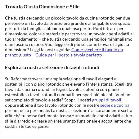
Trova la Giusta Dimensione e Stile
Che tu stia cercando un piccolo tavolo da cucina rotondo per due
persone o un tavolo da pranzo più grande e allungabile con spazio
per tutta la famiglia, abbiamo qualcosa per te. Puoi filtrare per
dimensione, colore e materiale per trovare un tavolo che si adatti al
tuo arredamento – che tu stia cercando una semplice minimalismo
o un fascino rustico. Vuoi leggere di più su come trovare la giusta
dimensione? Leggi la nostra guida:
Come scegliere il tavolo da
pranzo giusto – Guida per il posto a tavola perfetto
Esplora la nostra selezione di tavoli rotondi
Su Reforma troverai un'ampia selezione di tavoli eleganti e
sostenibili con piano rotondo che elevano l'intera stanza.
Scegli tra
tavoli da cucina rotondi in legno, tavoli a colonna con piano
estensibile o tavoli rotondi compatti per spazi più piccoli.
Vuoi un
set completo di tavolo e sedie? Scopri i nostri
gruppi di tavoli
–
oppure abbina il tuo tavolo rotondo con le nostre
sedie da cucina
per un tocco personale. La nostra selezione è accuratamente scelta
affinché tu possa facilmente trovare un modello che si adatti al tuo
stile d'arredo e creare un'area pranzo funzionale e accogliente che
soddisfi le tue esigenze.