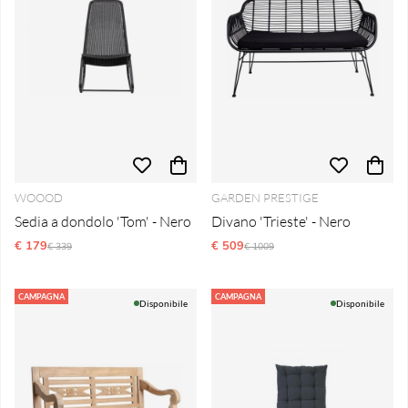
WOOOD
GARDEN PRESTIGE
Sedia a dondolo 'Tom' - Nero
Divano 'Trieste' - Nero
€ 179
Prezzo ordinario:
€ 509
Prezzo ordinario:
€ 339
€ 1009
CAMPAGNA
CAMPAGNA
Disponibile
Disponibile