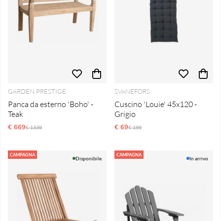
GARDEN PRESTIGE
SVANEFORS
Panca da esterno 'Boho' -
Cuscino 'Louie' 45x120 -
Teak
Grigio
€ 669
Prezzo ordinario:
€ 69
Prezzo ordinario:
€ 1339
€ 199
CAMPAGNA
CAMPAGNA
Disponibile
In arrivo