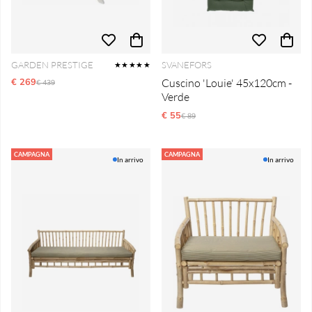
GARDEN PRESTIGE
SVANEFORS
★★★★★
€ 269
Prezzo ordinario:
Cuscino 'Louie' 45x120cm -
€ 439
Verde
€ 55
Prezzo ordinario:
€ 89
CAMPAGNA
CAMPAGNA
In arrivo
In arrivo