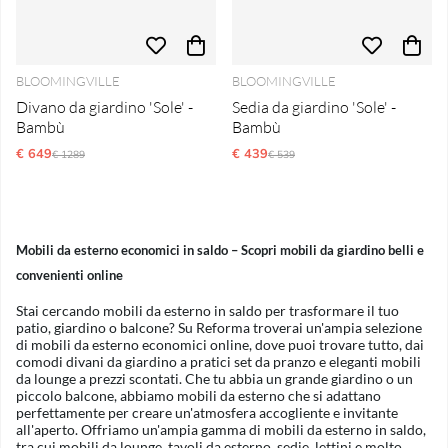
BLOOMINGVILLE
BLOOMINGVILLE
Divano da giardino 'Sole' -
Sedia da giardino 'Sole' -
Bambù
Bambù
€ 649
Prezzo ordinario:
€ 439
Prezzo ordinario:
€ 1289
€ 539
Mobili da esterno economici in saldo – Scopri mobili da giardino belli e
convenienti online
Stai cercando mobili da esterno in saldo per trasformare il tuo
patio, giardino o balcone? Su Reforma troverai un'ampia selezione
di mobili da esterno economici online, dove puoi trovare tutto, dai
comodi divani da giardino a pratici set da pranzo e eleganti mobili
da lounge a prezzi scontati. Che tu abbia un grande giardino o un
piccolo balcone, abbiamo mobili da esterno che si adattano
perfettamente per creare un'atmosfera accogliente e invitante
all'aperto. Offriamo un'ampia gamma di mobili da esterno in saldo,
tra cui mobili da lounge, tavoli da esterno, sedie, lettini e molto