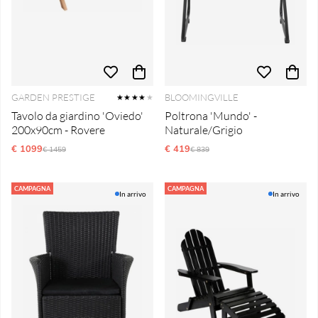
GARDEN PRESTIGE
BLOOMINGVILLE
★★★★
★
Tavolo da giardino 'Oviedo'
Poltrona 'Mundo' -
200x90cm - Rovere
Naturale/Grigio
€ 1099
Prezzo ordinario:
€ 419
Prezzo ordinario:
€ 1459
€ 839
CAMPAGNA
CAMPAGNA
In arrivo
In arrivo