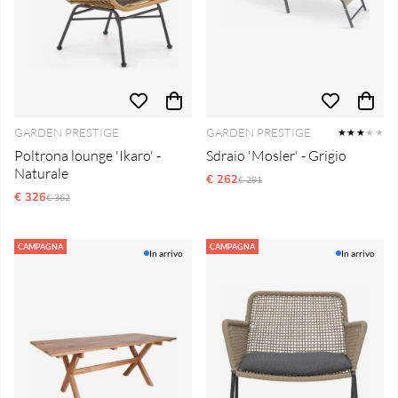
GARDEN PRESTIGE
GARDEN PRESTIGE
★★★
★★
Poltrona lounge 'Ikaro' -
Sdraio 'Mosler' - Grigio
Naturale
€ 262
Prezzo ordinario:
€ 291
€ 326
Prezzo ordinario:
€ 362
CAMPAGNA
CAMPAGNA
In arrivo
In arrivo