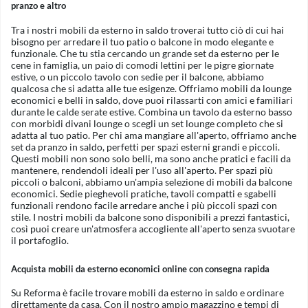
pranzo e altro
Tra i nostri mobili da esterno in saldo troverai tutto ciò di cui hai
bisogno per arredare il tuo patio o balcone in modo elegante e
funzionale. Che tu stia cercando un grande set da esterno per le
cene in famiglia, un paio di comodi lettini per le pigre giornate
estive, o un piccolo tavolo con sedie per il balcone, abbiamo
qualcosa che si adatta alle tue esigenze. Offriamo mobili da lounge
economici e belli in saldo, dove puoi rilassarti con amici e familiari
durante le calde serate estive. Combina un tavolo da esterno basso
con morbidi divani lounge o scegli un set lounge completo che si
adatta al tuo patio. Per chi ama mangiare all'aperto, offriamo anche
set da pranzo in saldo, perfetti per spazi esterni grandi e piccoli.
Questi mobili non sono solo belli, ma sono anche pratici e facili da
mantenere, rendendoli ideali per l'uso all'aperto. Per spazi più
piccoli o balconi, abbiamo un'ampia selezione di mobili da balcone
economici. Sedie pieghevoli pratiche, tavoli compatti e sgabelli
funzionali rendono facile arredare anche i più piccoli spazi con
stile. I nostri mobili da balcone sono disponibili a prezzi fantastici,
così puoi creare un'atmosfera accogliente all'aperto senza svuotare
il portafoglio.
Acquista mobili da esterno economici online con consegna rapida
Su Reforma è facile trovare mobili da esterno in saldo e ordinare
direttamente da casa. Con il nostro ampio magazzino e tempi di