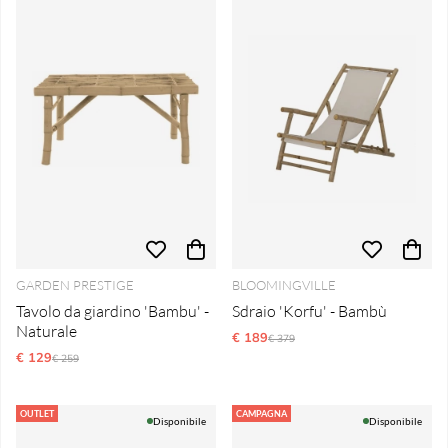
GARDEN PRESTIGE
BLOOMINGVILLE
Tavolo da giardino 'Bambu' -
Sdraio 'Korfu' - Bambù
Naturale
€ 189
Prezzo ordinario:
€ 379
€ 129
Prezzo ordinario:
€ 259
OUTLET
CAMPAGNA
Disponibile
Disponibile