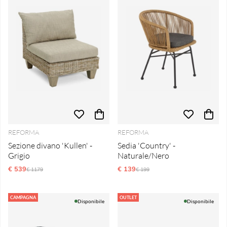
REFORMA
REFORMA
Sezione divano 'Kullen' -
Sedia 'Country' -
Grigio
Naturale/Nero
€ 539
Prezzo ordinario:
€ 139
Prezzo ordinario:
€ 1179
€ 199
CAMPAGNA
OUTLET
Disponibile
Disponibile