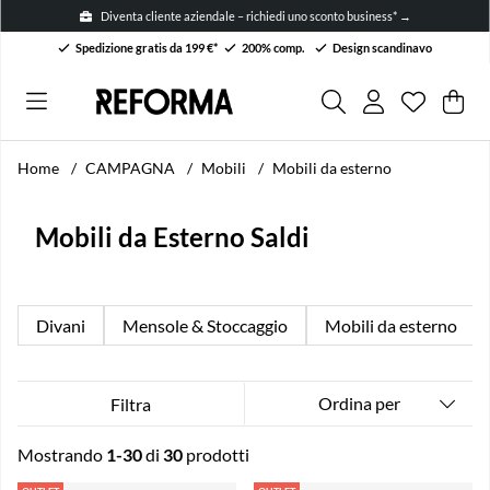
Diventa cliente aziendale – richiedi uno sconto business* →
Spedizione gratis da 199 €*
200% comp.
Design scandinavo
Lista dei 
Numero ne
.
Car
Arti
.
Home
CAMPAGNA
Mobili
Mobili da esterno
Mobili da Esterno Saldi
Divani
Mensole & Stoccaggio
Mobili da esterno
Ordina per
Filtra
Mostrando
1-30
di
30
prodotti