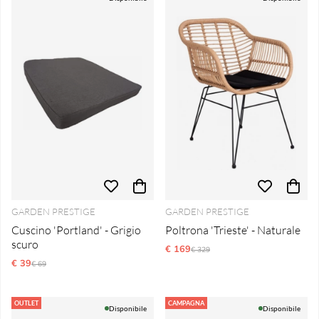
GARDEN PRESTIGE
GARDEN PRESTIGE
Cuscino 'Portland' - Grigio
Poltrona 'Trieste' - Naturale
scuro
€ 169
Prezzo ordinario:
€ 329
€ 39
Prezzo ordinario:
€ 69
OUTLET
CAMPAGNA
Disponibile
Disponibile