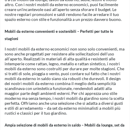
altro. Con i nostri mobili da esterno economici, puoi facilmente
creare un'incantevole oasi all'aperto senza sforare il budget. Le
nostre regolari promozioni e saldi rendono facile arredare il tuo
spazio esterno con stile e funzionalità a un prezzo davvero buono.
Mobili da esterno convenienti e sostenibili – Perfetti per tutte le
stagioni
I nostri mobili da esterno economici non sono solo convenienti, ma
sono anche progettati per resistere alle sollecitazioni dell'uso
all'aperto. Realizzati in materiali di alta qualità e resistenti alle
intemperie come rattan, legno, metallo e rattan sintetico, i nostri
mobili da esterno sono costruiti per durare per molte stagioni. Che
si tratti di sole, pioggia o vento, puoi contare sul fatto che i nostri
mobili da esterno in saldo siano sia robusti che durevoli. Il design
dei nostri mobili da esterno combina il meglio della semplicità
scandinava con un'estetica funzionale, rendendoli adatti alla
maggior parte degli ambienti esterni. Per chi apprezza uno stile
moderno ma senza tempo, i nostri mobili da giardino sono la scelta
perfetta. Offriamo anche una selezione che si adatta a diversi gusti
e stili di arredamento – da set da esterno minimalisti a mobili più
rustici e classici per il tuo giardino.
Ampia selezione di mobili da esterno in saldo – Mobili da lounge, set da