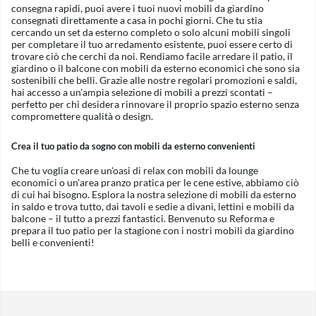
consegna rapidi, puoi avere i tuoi nuovi mobili da giardino
consegnati direttamente a casa in pochi giorni. Che tu stia
cercando un set da esterno completo o solo alcuni mobili singoli
per completare il tuo arredamento esistente, puoi essere certo di
trovare ciò che cerchi da noi. Rendiamo facile arredare il patio, il
giardino o il balcone con mobili da esterno economici che sono sia
sostenibili che belli. Grazie alle nostre regolari promozioni e saldi,
hai accesso a un'ampia selezione di mobili a prezzi scontati –
perfetto per chi desidera rinnovare il proprio spazio esterno senza
compromettere qualità o design.
Crea il tuo patio da sogno con mobili da esterno convenienti
Che tu voglia creare un'oasi di relax con mobili da lounge
economici o un'area pranzo pratica per le cene estive, abbiamo ciò
di cui hai bisogno. Esplora la nostra selezione di mobili da esterno
in saldo e trova tutto, dai tavoli e sedie a divani, lettini e mobili da
balcone – il tutto a prezzi fantastici. Benvenuto su Reforma e
prepara il tuo patio per la stagione con i nostri mobili da giardino
belli e convenienti!