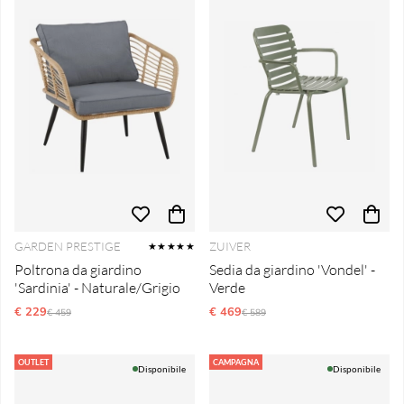
GARDEN PRESTIGE
ZUIVER
★★★★★
Poltrona da giardino
Sedia da giardino 'Vondel' -
'Sardinia' - Naturale/Grigio
Verde
€ 229
Prezzo ordinario:
€ 469
Prezzo ordinario:
€ 459
€ 589
OUTLET
CAMPAGNA
Disponibile
Disponibile