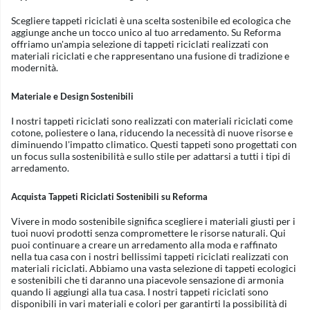
Scegliere tappeti riciclati è una scelta sostenibile ed ecologica che
aggiunge anche un tocco unico al tuo arredamento. Su Reforma
offriamo un'ampia selezione di tappeti riciclati realizzati con
materiali riciclati e che rappresentano una fusione di tradizione e
modernità.
Materiale e Design Sostenibili
I nostri tappeti riciclati sono realizzati con materiali riciclati come
cotone, poliestere o lana, riducendo la necessità di nuove risorse e
diminuendo l'impatto climatico. Questi tappeti sono progettati con
un focus sulla sostenibilità e sullo stile per adattarsi a tutti i tipi di
arredamento.
Acquista Tappeti Riciclati Sostenibili su Reforma
Vivere in modo sostenibile significa scegliere i materiali giusti per i
tuoi nuovi prodotti senza compromettere le risorse naturali. Qui
puoi continuare a creare un arredamento alla moda e raffinato
nella tua casa con i nostri bellissimi tappeti riciclati realizzati con
materiali riciclati. Abbiamo una vasta selezione di tappeti ecologici
e sostenibili che ti daranno una piacevole sensazione di armonia
quando li aggiungi alla tua casa. I nostri tappeti riciclati sono
disponibili in vari materiali e colori per garantirti la possibilità di