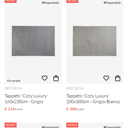
Produkti
OUTLET
OUTLET
Disponibile
Disponibile
Più varianti
REFORMA
REFORMA
Tappeto 'Cozy Luxury'
Tappeto 'Cozy Luxury'
160x230cm - Grigio
200x300cm - Grigio/Bianco
€ 219
Prezzo ordinario:
€ 389
Prezzo ordinario:
€ 519
€ 889
OUTLET
OUTLET
Disponibile
Disponibile