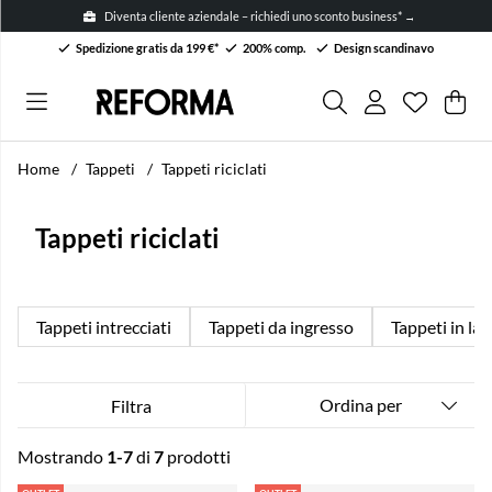
Diventa cliente aziendale – richiedi uno sconto business* →
Spedizione gratis da 199 €*
200% comp.
Design scandinavo
Lista dei 
Numero ne
.
Car
Arti
.
Home
Tappeti
Tappeti riciclati
Tappeti riciclati
Tappeti intrecciati
Tappeti da ingresso
Tappeti in la
Ordina per
Filtra
Mostrando
1-7
di
7
prodotti