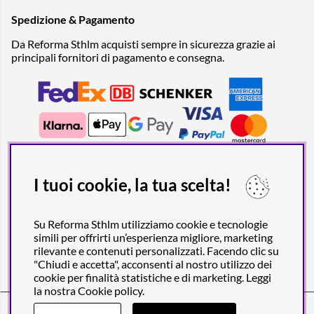
Spedizione & Pagamento
Da Reforma Sthlm acquisti sempre in sicurezza grazie ai
principali fornitori di pagamento e consegna.
I tuoi cookie, la tua scelta!
Su Reforma Sthlm utilizziamo cookie e tecnologie
simili per offrirti un’esperienza migliore, marketing
rilevante e contenuti personalizzati. Facendo clic su
"Chiudi e accetta", acconsenti al nostro utilizzo dei
cookie per finalità statistiche e di marketing. Leggi
la nostra
Cookie policy
.
Reforma Sthlm AB (org. no. 556849-2606)
Engelbrektsgatan 29
(Note! Postal address only), SE-114 32