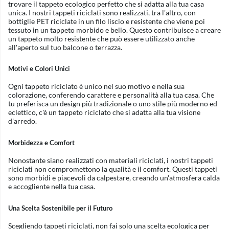
trovare il tappeto ecologico perfetto che si adatta alla tua casa
unica. I nostri tappeti riciclati sono realizzati, tra l'altro, con
bottiglie PET riciclate in un filo liscio e resistente che viene poi
tessuto in un tappeto morbido e bello. Questo contribuisce a creare
un tappeto molto resistente che può essere utilizzato anche
all'aperto sul tuo balcone o terrazza.
Motivi e Colori Unici
Ogni tappeto riciclato è unico nel suo motivo e nella sua
colorazione, conferendo carattere e personalità alla tua casa. Che
tu preferisca un design più tradizionale o uno stile più moderno ed
eclettico, c'è un tappeto riciclato che si adatta alla tua visione
d'arredo.
Morbidezza e Comfort
Nonostante siano realizzati con materiali riciclati, i nostri tappeti
riciclati non compromettono la qualità e il comfort. Questi tappeti
sono morbidi e piacevoli da calpestare, creando un'atmosfera calda
e accogliente nella tua casa.
Una Scelta Sostenibile per il Futuro
Scegliendo tappeti riciclati, non fai solo una scelta ecologica per