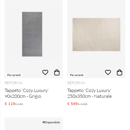
Più varianti
Più varianti
REFORMA
REFORMA
Tappeto 'Cozy Luxury'
Tappeto 'Cozy Luxury'
90x200cm - Grigio
250x350cm - Naturale
€ 119
Prezzo ordinario:
€ 599
Prezzo ordinario:
€ 239
€ 1189
Disponibile