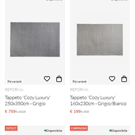
Più varianti
Più varianti
REFORMA
REFORMA
Tappeto 'Cozy Luxury'
Tappeto 'Cozy Luxury'
250x350cm - Grigio
160x230cm - Grigio/Bianco
€ 759
Prezzo ordinario:
€ 199
Prezzo ordinario:
€ 1519
€ 459
OUTLET
CAMPAGNA
Disponibile
Disponibile